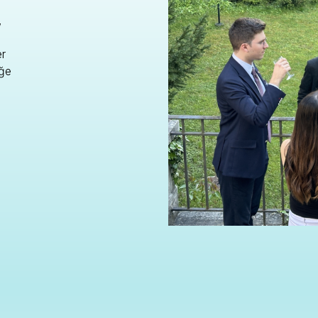
,
er
üğe