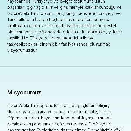
hayatlarında Türkiye'ye ve İsviçre toplumuna üstün
başarıları, çığır açıcı fikir ve girişimleriyle katkılar sunduğu ve
İsviçre’deki Türk toplumu ile iş birliği içerisinde Türkiye’yi ve
Türk kültürünü İsviçre başta olmak üzere tüm dünyada
tanıttıkları, okulda ve meslek hayatında birbirlerine destek
oldukları ve tüm öğrencilerle ortaklıklar kurabildikleri, yüksek
tahsilleri ile Türkiye'yi her sahada daha ileriye
taşıyabilecekleri dinamik bir faaliyet sahası oluşturmak
vizyonumuzdur.
Misyonumuz
İsviçre’deki Türk öğrenciler arasında güçlü bir iletişim,
destek, yardımlaşma ve kenetlenme ortamı oluşturmak.
Öğrencilerin okul hayatlarında ve günlük yaşantılarında
karşılaştıkları problemlere çözüm üretmek. Profesyonel
hayata geçişte üyelerimize destek olmak. Derneğimizin köklü