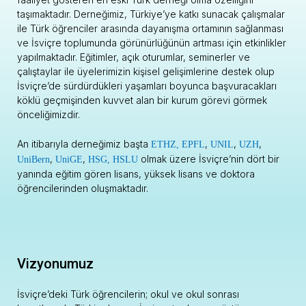
taşımaktadır. Derneğimiz, Türkiye’ye katkı sunacak çalışmalar
ile Türk öğrenciler arasında dayanışma ortamının sağlanması
ve İsviçre toplumunda görünürlüğünün artması için etkinlikler
yapılmaktadır. Eğitimler, açık oturumlar, seminerler ve
çalıştaylar ile üyelerimizin kişisel gelişimlerine destek olup
İsviçre’de sürdürdükleri yaşamları boyunca başvuracakları
köklü geçmişinden kuvvet alan bir kurum görevi görmek
önceliğimizdir.
An itibarıyla derneğimiz başta
,
,
,
ETHZ
, EPFL
UNIL
UZH
,
,
olmak üzere İsviçre’nin dört bir
UniBern
UniGE
HSG,
HSLU
yanında eğitim gören lisans, yüksek lisans ve doktora
öğrencilerinden oluşmaktadır.
Vizyonumuz
İsviçre’deki Türk öğrencilerin; okul ve okul sonrası