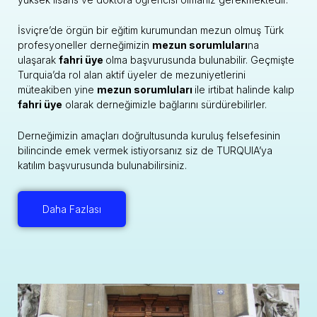
İsviçre’de örgün bir eğitim kurumundan mezun olmuş Türk
profesyoneller derneğimizin
mezun sorumluları
na
ulaşarak
fahri üye
olma başvurusunda bulunabilir. Geçmişte
Turquia’da rol alan aktif üyeler de mezuniyetlerini
müteakiben yine
mezun sorumluları
ile irtibat halinde kalıp
fahri üye
olarak derneğimizle bağlarını sürdürebilirler.
Derneğimizin amaçları doğrultusunda kuruluş felsefesinin
bilincinde emek vermek istiyorsanız siz de TURQUIA’ya
katılım başvurusunda bulunabilirsiniz.
Daha Fazlası